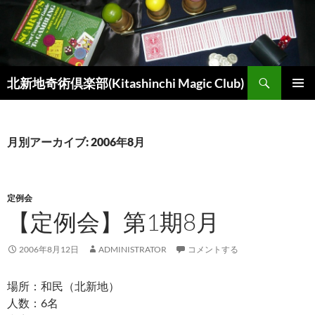
コ
ン
テ
ン
検
ツ
北新地奇術倶楽部(Kitashinchi Magic Club)
索
へ
メインメ
ス
ニュー
キ
月別アーカイブ: 2006年8月
ッ
プ
定例会
【定例会】第1期8月
2006年8月12日
ADMINISTRATOR
コメントする
場所：和民（北新地）
人数：6名