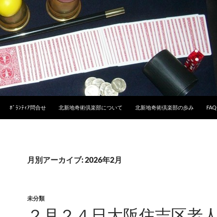
ﾎﾞﾗﾝﾃｨｱ問合せ
北新地奇術倶楽部について
北新地奇術倶楽部の歩み
FAQ
月別アーカイブ: 2026年2月
未分類
２月２４日大阪住吉区老