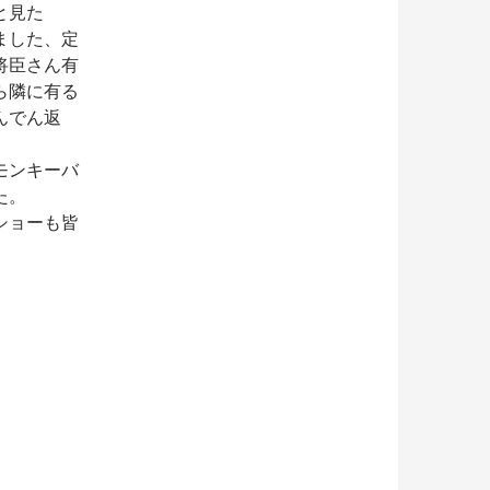
と見た
ました、定
将臣さん有
隣に有る
んでん返
モンキーバ
た。
ショーも皆