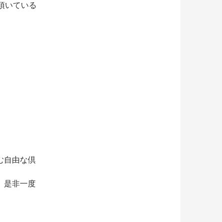
頂いている
む自由な倶
、是非一度