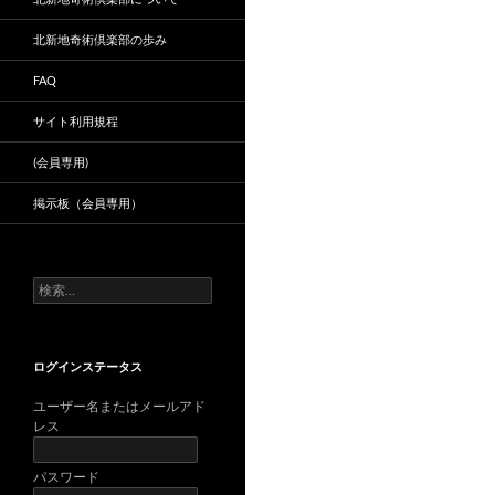
北新地奇術倶楽部の歩み
FAQ
サイト利用規程
(会員専用)
掲示板（会員専用）
検
索:
ログインステータス
ユーザー名またはメールアド
レス
パスワード