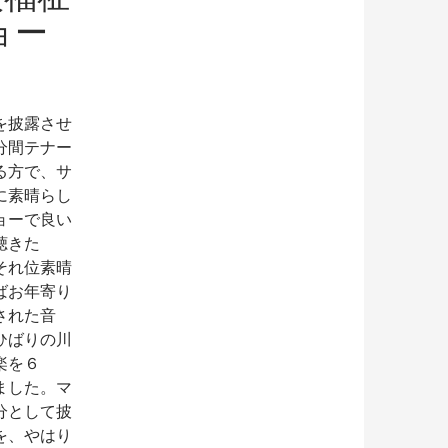
ョー
を披露させ
分間テナー
る方で、サ
に素晴らし
ョーで良い
聴きた
それ位素晴
ばお年寄り
された音
ひばりの川
楽を６
ました。マ
分として披
を、やはり