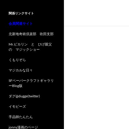
関係リンクサイト
会員関連サイト
北新地奇術倶楽部 吹田支部
Mr.ピカリン と ひげ親父
の マジックショー
くもりぞら
マジカルな日々
SFペーパークラフトギャラリ
ーBlog版
ダグ@dugge(twitter)
イモピーズ
手品師たんたん
jonny漫画のページ