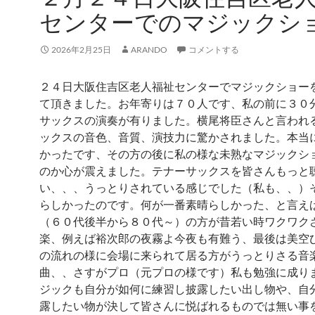
センターでのマジックシ
2026年2月25日
ARANDO
コメントする
２４日大阪住吉区老人福祉センターでマジックショー
て頂きました。お年寄りは７０人です、私の前に３０
サックスの演奏が有りました。横尾将臣さんと言われ
ックスの音色、音質、演技力に驚かされました。本当
かったです、その方の後に私の様な未熟なマジックシ
のか心が震えました。テナーサックスを皆さんもっと
い、、、うっとりされている感じでした（私も、、）
らしかったのです。何が一番素晴らしかった、と言え
（６０代後半から８０代～）の方が昔若い時ワクワク
楽、例えば裕次郎の夜霧よ今夜も有難う、最後は美空
の流れの様に会場に来られて居る方がうっとりさる音
曲、、さすがプロ（元プロの様です）私も勉強に成り
ジックも自分が如何に練習し披露したい出し物や、自
露したい物が決して皆さんに悦ばれるものでは無い事