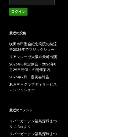
最近の投稿
吹田市甲聖会紀念病院の納涼
祭2026年でマジックショー
リアンレーヴ大阪弁天町出演
2026年8月定例会（2026年8
月29日開催）の開催案内
2026年7月 定例会報告
あおぞらクラブディサービス
マジックショー
最近のコメント
リバーガーデン福島深緑まつ
り
に
fan
より
リバーガーデン福島深緑まつ