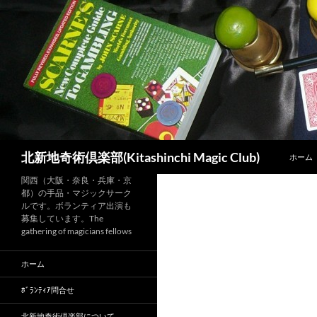
コ
ン
テ
ン
ツ
へ
ス
キ
ッ
検
北新地奇術倶楽部(Kitashinchi Magic Club)
ホーム
プ
索
関西（大阪・奈良・兵庫・京
都）の手品・マジックサーク
ルです。ボランティア出演も
募集しています。The
gathering of magicians fellows
ホーム
ﾎﾞﾗﾝﾃｨｱ問合せ
北新地奇術倶楽部について