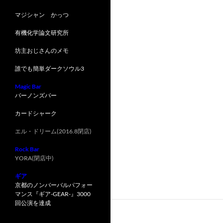
マジシャン かっつ
有機化学論文研究所
坊主おじさんのメモ
誰でも簡単ダークソウル3
Magic Bar
バーノンズバー
カードシャーク
エル・ドリーム(2016.8閉店)
Rock Bar
YORA(閉店中)
ギア
京都のノンバーバルパフォー
マンス『ギア-GEAR-』3000
回公演を達成