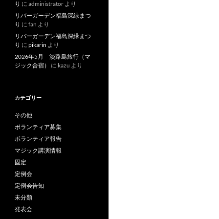
り
に
administrator
より
リバーガーデン福島深緑まつ
り
に
fan
より
リバーガーデン福島深緑まつ
り
に
pikarin
より
2026年5月 淡路島旅行（マ
ジック合宿）
に
kazu
より
カテゴリー
その他
ボランティア募集
ボランティア報告
マジック講演情報
固定
定例会
定例会告知
未分類
発表会