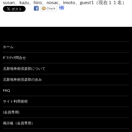
susan、kazu、hiro、nosac、imoto、guest1（現在１１名）
ホーム
ﾎﾞﾗﾝﾃｨｱ問合せ
北新地奇術倶楽部について
北新地奇術倶楽部の歩み
FAQ
サイト利用規程
(会員専用)
掲示板（会員専用）