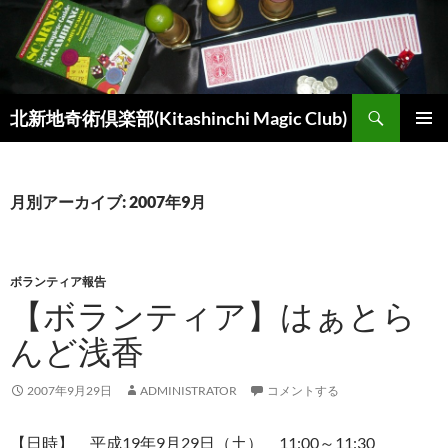
コ
ン
テ
ン
検
ツ
北新地奇術倶楽部(Kitashinchi Magic Club)
索
へ
メインメ
ス
ニュー
キ
月別アーカイブ: 2007年9月
ッ
プ
ボランティア報告
【ボランティア】はぁとら
んど浅香
2007年9月29日
ADMINISTRATOR
コメントする
【日時】 平成19年9月29日（土） 11:00～11:30