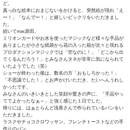
ど。
真っ白な絵本におまじないをかけると、突然絵が現れ「え
ー！」「なんでー！」と嬉しいビックリをいただきまし
た。
続いてmac原田。
ミリオンカードやお水を使ったマジックなど様々な手品が
ありましたが小さな紙袋から花の入った箱が次々と現れる
プロダクションマジックでは「空なのに！」「どこから出
てくるんだろう！」とみなさんタネが非常に気になられて
いたようでした（笑）
ショーが終わった後は、数名の方「おもしろかった！」
「不思議でした！」とお声かけいただき、たいへんうれし
かったです。
みなさんのいきいきとした笑顔や驚きの声に、「手品やっ
ててよかったなぁ～」と強く感じた１日でした。
帰りには、はぁとらんど浅香さんで作られているパンをい
ただきました。
ラスクやチョコクロワッサン、フレンチトーストなどの手
作りのパン。