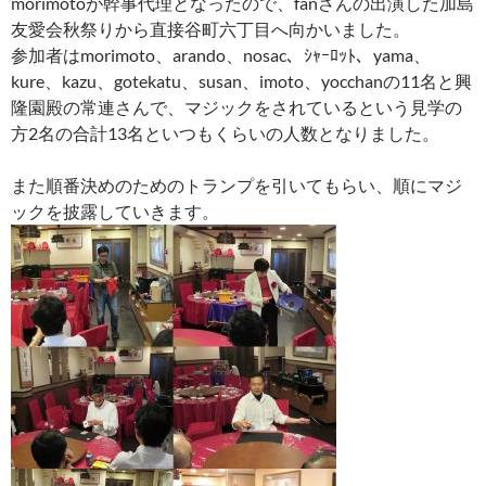
morimotoが幹事代理となったので、fanさんの出演した加島
友愛会秋祭りから直接谷町六丁目へ向かいました。
参加者はmorimoto、arando、nosac、ｼｬｰﾛｯﾄ、yama、
kure、kazu、gotekatu、susan、imoto、yocchanの11名と興
隆園殿の常連さんで、マジックをされているという見学の
方2名の合計13名といつもくらいの人数となりました。
また順番決めのためのトランプを引いてもらい、順にマジ
ックを披露していきます。