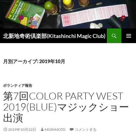
コ
ン
テ
ン
検
ツ
北新地奇術倶楽部(Kitashinchi Magic Club)
索
へ
メインメ
ス
ニュー
キ
月別アーカイブ: 2019年10月
ッ
プ
ボランティア報告
第7回COLOR PARTY WEST
2019(BLUE)マジックショー
出演
2019年10月22日
MORIMOTO
コメントする