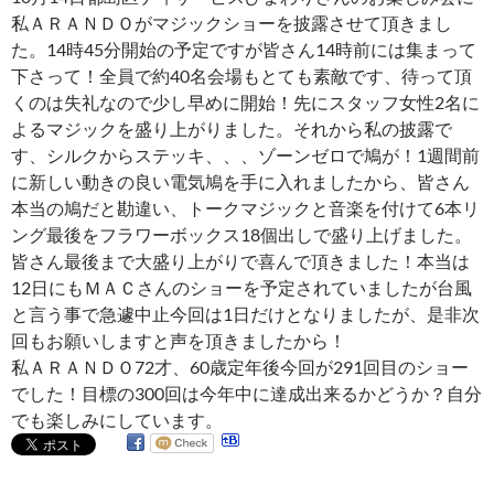
私ＡＲＡＮＤＯがマジックショーを披露させて頂きまし
た。14時45分開始の予定ですが皆さん14時前には集まって
下さって！全員で約40名会場もとても素敵です、待って頂
くのは失礼なので少し早めに開始！先にスタッフ女性2名に
よるマジックを盛り上がりました。それから私の披露で
す、シルクからステッキ、、、ゾーンゼロで鳩が！1週間前
に新しい動きの良い電気鳩を手に入れましたから、皆さん
本当の鳩だと勘違い、トークマジックと音楽を付けて6本リ
ング最後をフラワーボックス18個出しで盛り上げました。
皆さん最後まで大盛り上がりで喜んで頂きました！本当は
12日にもＭＡＣさんのショーを予定されていましたが台風
と言う事で急遽中止今回は1日だけとなりましたが、是非次
回もお願いしますと声を頂きましたから！
私ＡＲＡＮＤＯ72才、60歳定年後今回が291回目のショー
でした！目標の300回は今年中に達成出来るかどうか？自分
でも楽しみにしています。