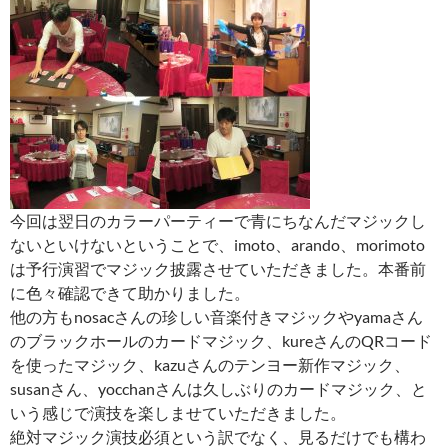
今回は翌日のカラーパーティーで青にちなんだマジックし
ないといけないということで、imoto、arando、morimoto
は予行演習でマジック披露させていただきました。本番前
に色々確認できて助かりました。
他の方もnosacさんの珍しい音楽付きマジックやyamaさん
のブラックホールのカードマジック、kureさんのQRコード
を使ったマジック、kazuさんのテンヨー新作マジック、
susanさん、yocchanさんは久しぶりのカードマジック、と
いう感じで演技を楽しませていただきました。
絶対マジック演技必須という訳でなく、見るだけでも構わ