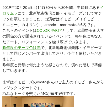
2019年10月20日(土)14時30分から30分間、中崎町にある
イ
ロリムラ
にて、北新地奇術倶楽部・イモピーズとしてマジ
ック出演してきました。出演者はイモピーズ（イモピー、
ミエピー、カオリン）、arando、morimotoの5名です。
こちらのイベントは
COLOR PARTY
として、武蔵野美術大学
の関係の方が開催されているイベントで、毎年色にちなん
だアート、パフォーマンスを繰り広げていきます。
昨年度のテーマ色は赤
で、北新地奇術倶楽部・イモピーズ
として同じメンバーで出演しており、今年も依頼いただき
ました。
昨年度と要領は似たような感じなので、慣れた感じで準備
していきます。
まずはイモピーズのimotoさんのご主人のイモピーさんから
マジックスタートです。
巧みなトークを交えたMCが毎年好評です。