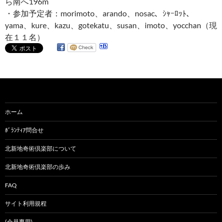
ら南へ196m
・参加予定者：morimoto、arando、nosac、ｼｬｰﾛｯﾄ、
yama、kure、kazu、gotekatu、susan、imoto、yocchan（現
在１１名）
ホーム
ﾎﾞﾗﾝﾃｨｱ問合せ
北新地奇術倶楽部について
北新地奇術倶楽部の歩み
FAQ
サイト利用規程
(会員専用)