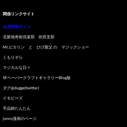
関係リンクサイト
会員関連サイト
北新地奇術倶楽部 吹田支部
Mr.ピカリン と ひげ親父 の マジックショー
くもりぞら
マジカルな日々
SFペーパークラフトギャラリーBlog版
ダグ@dugge(twitter)
イモピーズ
手品師たんたん
jonny漫画のページ