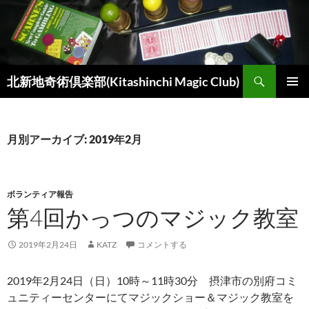
コ
ン
テ
ン
検
ツ
北新地奇術倶楽部(Kitashinchi Magic Club)
索
へ
メインメ
ス
ニュー
キ
月別アーカイブ: 2019年2月
ッ
プ
ボランティア報告
第4回かっつのマジック教室
2019年2月24日
KATZ
コメントする
2019年2月24日（日）10時～11時30分 摂津市の別府コミ
ュニティーセンターにてマジックショー＆マジック教室を