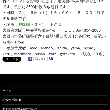
否のコメントをお願いします。定例会のみの参加でもＯＫ
です。食事は3500円飲み放題付です。
・日時：２月１６日（土）１６：００～１８：００ 終了
後食事会です。
・場所：
興隆園
（２Ｆ） 予約済
大阪府大阪市中央区谷町6-4-6 ＴＥＬ：06-4304-2088
大阪市営谷町線谷町六丁目駅4番口 徒歩1分谷町六丁目駅か
ら南へ196m
・参加予定者：mac、arando、ishida、yama、nosac、
kazu、morimoto、susan、katz、gotekatu、（現在１０名）
ホーム
ﾎﾞﾗﾝﾃｨｱ問合せ
北新地奇術倶楽部について