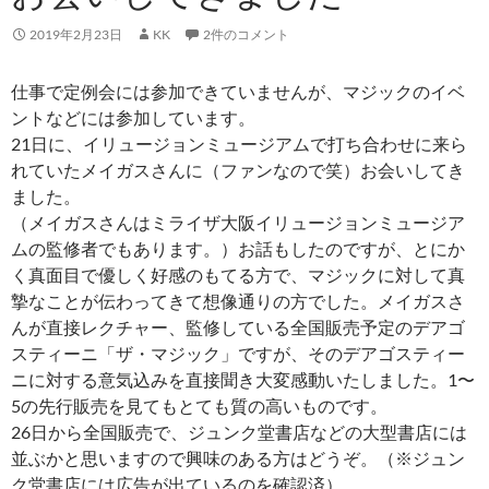
2019年2月23日
KK
2件のコメント
仕事で定例会には参加できていませんが、マジックのイベ
ントなどには参加しています。
21日に、イリュージョンミュージアムで打ち合わせに来ら
れていたメイガスさんに（ファンなので笑）お会いしてき
ました。
（メイガスさんはミライザ大阪イリュージョンミュージア
ムの監修者でもあります。）お話もしたのですが、とにか
く真面目で優しく好感のもてる方で、マジックに対して真
摯なことが伝わってきて想像通りの方でした。メイガスさ
んが直接レクチャー、監修している全国販売予定のデアゴ
スティーニ「ザ・マジック」ですが、そのデアゴスティー
ニに対する意気込みを直接聞き大変感動いたしました。1〜
5の先行販売を見てもとても質の高いものです。
26日から全国販売で、ジュンク堂書店などの大型書店には
並ぶかと思いますので興味のある方はどうぞ。（※ジュン
ク堂書店には広告が出ているのを確認済）