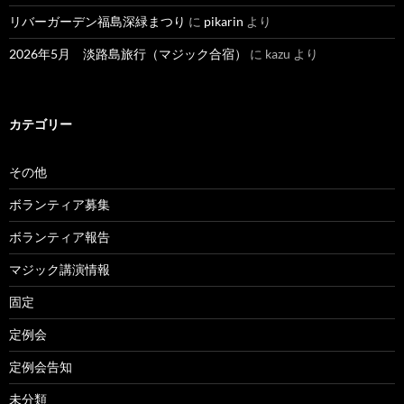
リバーガーデン福島深緑まつり
に
pikarin
より
2026年5月 淡路島旅行（マジック合宿）
に
kazu
より
カテゴリー
その他
ボランティア募集
ボランティア報告
マジック講演情報
固定
定例会
定例会告知
未分類