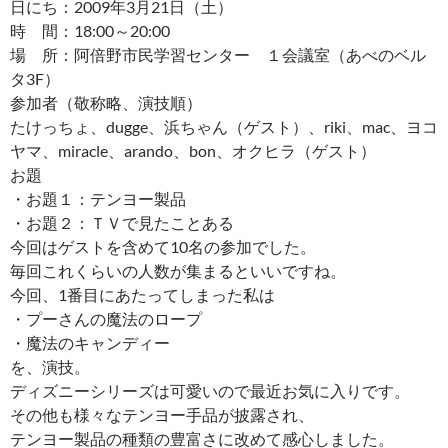
日にち：2009年3月21日（土）
時 間：18:00～20:00
場 所：阿倍野市民学習センター １会議室（あべのベル
タ3F）
参加者（敬称略、演技順）
たけっちょ、dugge、浜ちゃん（ゲスト）、riki、mac、ヨコ
ヤマ、miracle、arando、bon、オクヒラ（ゲスト）
お題
・お題１：テンヨー製品
・お題２：ＴＶで見たことある
今回はゲストを含めて10名の参加でした。
毎回これくらいの人数が集まるといいですね。
今回、1番目にあたってしまった私は
・プーさんの魔法のロープ
・魔法のキャンディー
を、演技。
ディズニーシリーズは可愛いので最近お気に入りです。
その他も様々なテンヨー手品が披露され、
テンヨー製品の種類の豊富さに改めて感心しました。