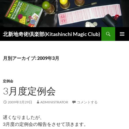
コ
ン
テ
ン
検
ツ
北新地奇術倶楽部(Kitashinchi Magic Club)
索
へ
メインメ
ス
ニュー
キ
月別アーカイブ: 2009年3月
ッ
プ
定例会
3月度定例会
2009年3月29日
ADMINISTRATOR
コメントする
遅くなりましたが、
3月度の定例会の報告をさせて頂きます。