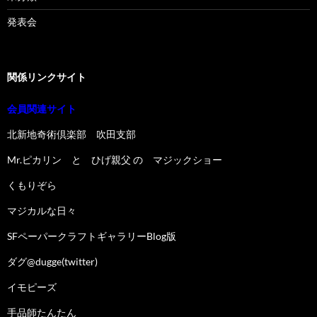
発表会
関係リンクサイト
会員関連サイト
北新地奇術倶楽部 吹田支部
Mr.ピカリン と ひげ親父 の マジックショー
くもりぞら
マジカルな日々
SFペーパークラフトギャラリーBlog版
ダグ@dugge(twitter)
イモピーズ
手品師たんたん