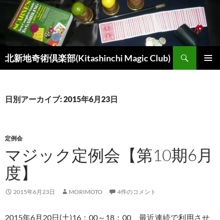
コ
ン
テ
ン
検
ツ
北新地奇術倶楽部(Kitashinchi Magic Club)
索
へ
メインメ
ス
ニュー
キ
日別アーカイブ: 2015年6月23日
ッ
プ
定例会
マジック定例会【第10期6月
度】
2015年6月23日
MORIMOTO
4件のコメント
2015年6月20日(土)16：00～18：00、最近連続で利用させ