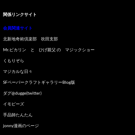
関係リンクサイト
会員関連サイト
北新地奇術倶楽部 吹田支部
Mr.ピカリン と ひげ親父 の マジックショー
くもりぞら
マジカルな日々
SFペーパークラフトギャラリーBlog版
ダグ@dugge(twitter)
イモピーズ
手品師たんたん
jonny漫画のページ