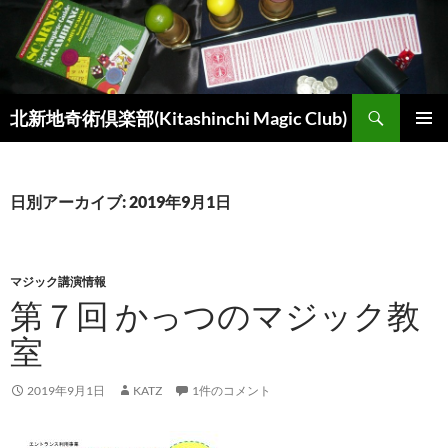
コ
ン
テ
ン
検
ツ
北新地奇術倶楽部(Kitashinchi Magic Club)
索
へ
メインメ
ス
ニュー
キ
日別アーカイブ: 2019年9月1日
ッ
プ
マジック講演情報
第７回 かっつのマジック教
室
2019年9月1日
KATZ
1件のコメント