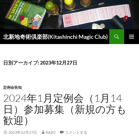
コ
ン
テ
ン
検
ツ
北新地奇術倶楽部(Kitashinchi Magic Club)
索
へ
メインメ
ス
ニュー
キ
日別アーカイブ: 2023年12月27日
ッ
プ
定例会告知
2024年1月定例会（1月14
日）参加募集（新規の方も
歓迎）
2023年12月27日
KAZU
コメントする