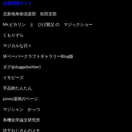
会員関連サイト
北新地奇術倶楽部 吹田支部
Mr.ピカリン と ひげ親父 の マジックショー
くもりぞら
マジカルな日々
SFペーパークラフトギャラリーBlog版
ダグ@dugge(twitter)
イモピーズ
手品師たんたん
jonny漫画のページ
マジシャン かっつ
有機化学論文研究所
坊主おじさんのメモ