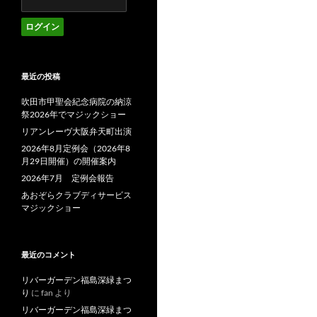
最近の投稿
吹田市甲聖会紀念病院の納涼
祭2026年でマジックショー
リアンレーヴ大阪弁天町出演
2026年8月定例会（2026年8
月29日開催）の開催案内
2026年7月 定例会報告
あおぞらクラブディサービス
マジックショー
最近のコメント
リバーガーデン福島深緑まつ
り
に
fan
より
リバーガーデン福島深緑まつ