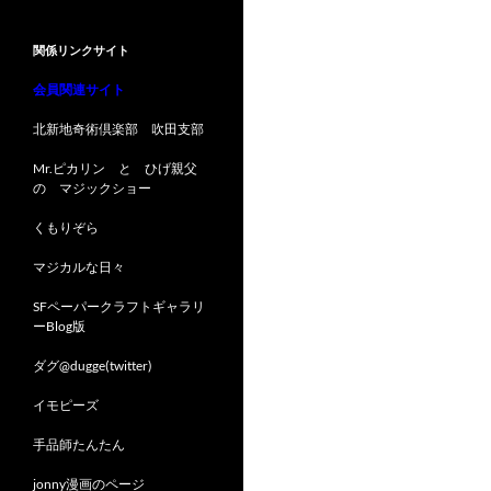
関係リンクサイト
会員関連サイト
北新地奇術倶楽部 吹田支部
Mr.ピカリン と ひげ親父
の マジックショー
くもりぞら
マジカルな日々
SFペーパークラフトギャラリ
ーBlog版
ダグ@dugge(twitter)
イモピーズ
手品師たんたん
jonny漫画のページ