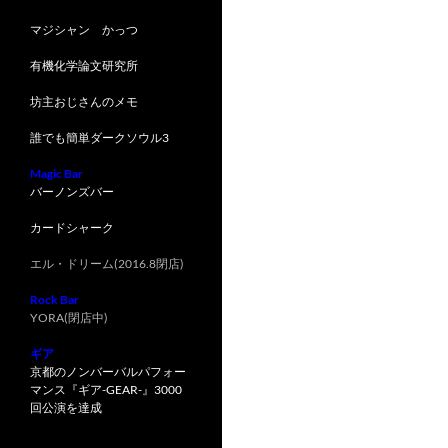
マジシャン かっつ
有機化学論文研究所
坊主おじさんのメモ
誰でも簡単ダークソウル3
Magic Bar
バーノンズバー
カードシャーク
エル・ドリーム(2016.8閉店)
Rock Bar
YORA(閉店中)
ギア
京都のノンバーバルパフォー
マンス『ギア-GEAR-』3000
回公演を達成