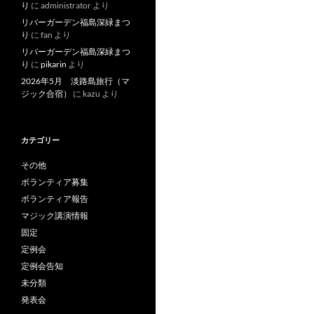
り
に
administrator
より
リバーガーデン福島深緑まつ
り
に
fan
より
リバーガーデン福島深緑まつ
り
に
pikarin
より
2026年5月 淡路島旅行（マ
ジック合宿）
に
kazu
より
カテゴリー
その他
ボランティア募集
ボランティア報告
マジック講演情報
固定
定例会
定例会告知
未分類
発表会