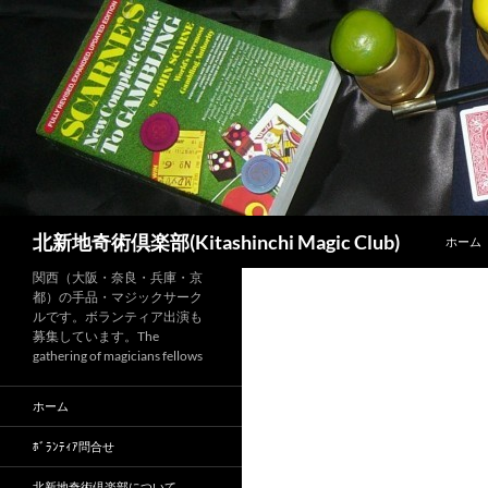
コ
ン
テ
ン
ツ
へ
ス
キ
ッ
検
北新地奇術倶楽部(Kitashinchi Magic Club)
ホーム
プ
索
関西（大阪・奈良・兵庫・京
都）の手品・マジックサーク
ルです。ボランティア出演も
募集しています。The
gathering of magicians fellows
ホーム
ﾎﾞﾗﾝﾃｨｱ問合せ
北新地奇術倶楽部について