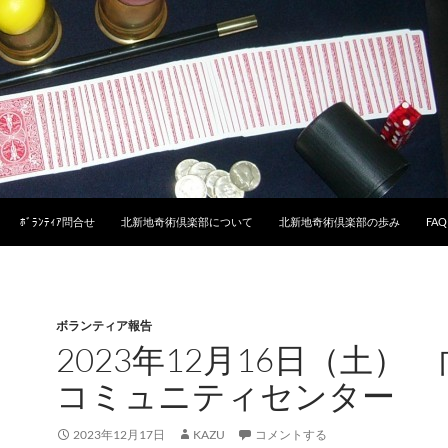
ﾎﾞﾗﾝﾃｨｱ問合せ
北新地奇術倶楽部について
北新地奇術倶楽部の歩み
FAQ
ボランティア報告
2023年12月16日（土）
コミュニティセンター
2023年12月17日
KAZU
コメントする