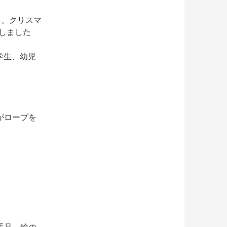
て、クリスマ
致しました
学生、幼児
がロープを
手品、絵の