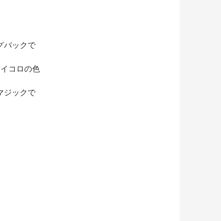
グバックで
サイコロの色
マジックで