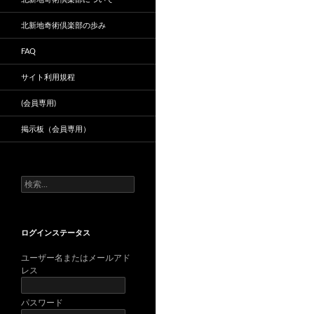
北新地奇術倶楽部の歩み
FAQ
サイト利用規程
(会員専用)
掲示板（会員専用）
検
索:
ログインステータス
ユーザー名またはメールアド
レス
パスワード