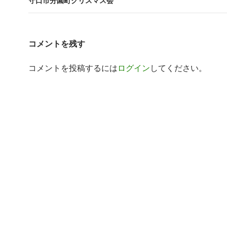
ビ
守口市分園町クリスマス会
ゲ
ー
コメントを残す
シ
コメントを投稿するには
ログイン
してください。
ョ
ン