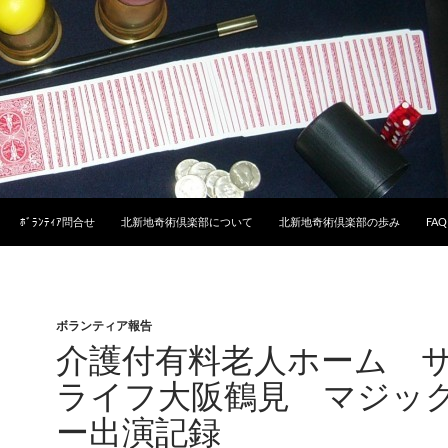
ﾎﾞﾗﾝﾃｨｱ問合せ
北新地奇術倶楽部について
北新地奇術倶楽部の歩み
FAQ
ボランティア報告
介護付有料老人ホーム 
ライフ大阪鶴見 マジッ
ー出演記録