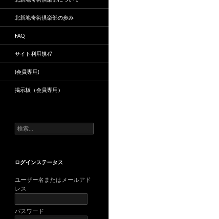
北新地奇術倶楽部の歩み
FAQ
サイト利用規程
(会員専用)
掲示板（会員専用）
検
索:
ログインステータス
ユーザー名またはメールアド
レス
パスワード