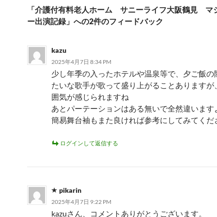
ー
「介護付有料老人ホーム サニーライフ大阪鶴見 マ
シ
ー出演記録」への2件のフィードバック
ョ
ン
kazu
2025年4月7日 8:34 PM
少し年季の入ったホテルや温泉等で、夕ご飯の
たいな歌手が歌って盛り上がることありますが
囲気が感じられますね
あとパーテーションはある無いで全然違います
簡易舞台袖もまた良ければ参考にしてみてくだ
ログインして返信する
pikarin
2025年4月7日 9:22 PM
kazuさん、コメントありがとうございます。