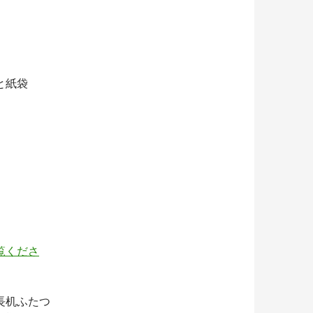
と紙袋
覧くださ
長机ふたつ