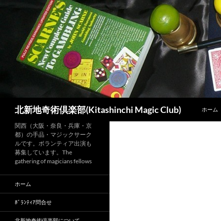
コ
ン
テ
ン
ツ
へ
ス
キ
ッ
検
北新地奇術倶楽部(Kitashinchi Magic Club)
ホーム
プ
索
関西（大阪・奈良・兵庫・京
都）の手品・マジックサーク
ルです。ボランティア出演も
募集しています。The
gathering of magicians fellows
ホーム
ﾎﾞﾗﾝﾃｨｱ問合せ
北新地奇術倶楽部について