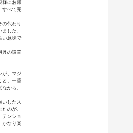
設様にお願
、すべて完
その代わり
いました。
良い意味で
用具の設置
ンが、マジ
くと、一番
ぱなから、
願いしたス
れたのが、
、テンショ
、かなり楽