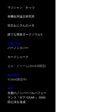
マジシャン かっつ
有機化学論文研究所
坊主おじさんのメモ
誰でも簡単ダークソウル3
Magic Bar
バーノンズバー
カードシャーク
エル・ドリーム(2016.8閉店)
Rock Bar
YORA(閉店中)
ギア
京都のノンバーバルパフォー
マンス『ギア-GEAR-』3000
回公演を達成