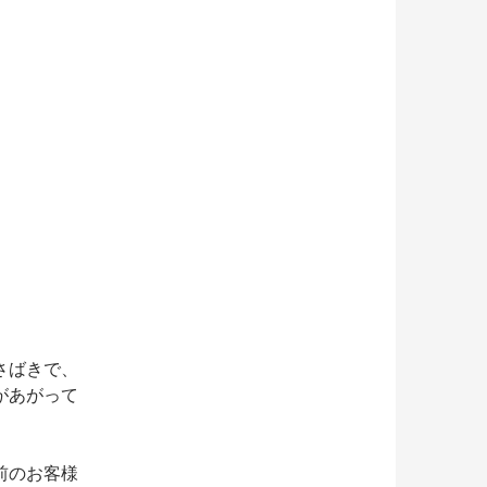
さばきで、
があがって
前のお客様