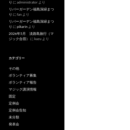
り
に
administrator
より
リバーガーデン福島深緑まつ
り
に
fan
より
リバーガーデン福島深緑まつ
り
に
pikarin
より
2026年5月 淡路島旅行（マ
ジック合宿）
に
kazu
より
カテゴリー
その他
ボランティア募集
ボランティア報告
マジック講演情報
固定
定例会
定例会告知
未分類
発表会