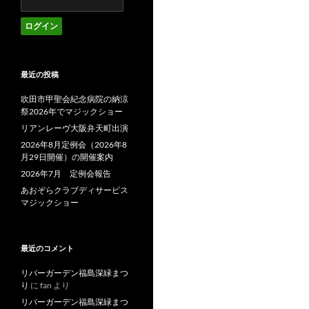
最近の投稿
吹田市甲聖会紀念病院の納涼
祭2026年でマジックショー
リアンレーヴ大阪弁天町出演
2026年8月定例会（2026年8
月29日開催）の開催案内
2026年7月 定例会報告
あおぞらクラブディサービス
マジックショー
最近のコメント
リバーガーデン福島深緑まつ
り
に
fan
より
リバーガーデン福島深緑まつ