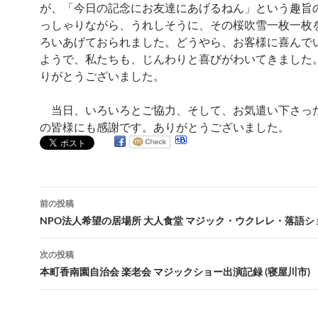
が、「今日の記念にお友達にあげるねん」という趣旨
っしゃりながら、うれしそうに、その桜吹雪一枚一枚
ろいあげておられました。どうやら、お客様に喜んで
ようで、私たちも、じんわりと喜びがわいてきました
りがとうございました。
当日、いろいろとご協力、そして、お気遣い下さっ
の皆様にも感謝です。ありがとうございました。
投
前の投稿
稿
NPO法人希望の居場所 大人食堂 マジック・ウクレレ・落語
ナ
次の投稿
ビ
本町香南園自治会 楽老会 マジックショー出演記録 (寝屋川市)
ゲ