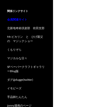
関係リンクサイト
会員関連サイト
北新地奇術倶楽部 吹田支部
Mr.ピカリン と ひげ親父
の マジックショー
くもりぞら
マジカルな日々
SFペーパークラフトギャラリ
ーBlog版
ダグ@dugge(twitter)
イモピーズ
手品師たんたん
jonny漫画のページ