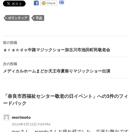
ボランティア
手品
投
前の投稿
稿
ａｒａｎｄｏ中路マジックショー加古川市池田町民敬老会
ナ
次の投稿
ビ
メディカルホームまどか天王寺夏祭りマジックショー出演
ゲ
ー
「奈良市西福祉センター敬老の日イベント」への1件のフィ
シ
ードバック
ョ
morimoto
ン
2014年9月15日 9:09 PM
macさん、arandoさんお疲れ様でした。立派な舞台です