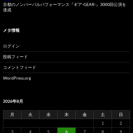
京都のノンバーバルパフォーマンス『ギア-GEAR-』3000回公演を
達成
メタ情報
ログイン
投稿フィード
コメントフィード
WordPress.org
2026年8月
月
火
水
木
金
土
日
1
2
3
4
5
6
7
8
9