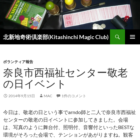
コ
ン
テ
ン
検
ツ
北新地奇術倶楽部(Kitashinchi Magic Club)
索
へ
メインメ
ス
ニュー
キ
ボランティア報告
ッ
奈良市西福祉センター敬老
プ
の日イベント
2014年9月15日
MAC
1件のコメント
今日は、敬老の日という事でarndo師と二人で奈良市西福祉
センターの敬老の日イベントに参加してきました。会場
は、写真のように舞台付、照明付、音響付といったBESTな
環境がそろった会場で、テンションがあがりますね。観客