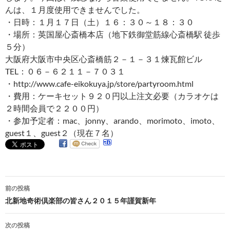
んは、１月度使用できませんでした。
・日時：１月１７日（土）１６：３０～１８：３０
・場所：英国屋心斎橋本店（地下鉄御堂筋線心斎橋駅 徒歩
５分）
大阪府大阪市中央区心斎橋筋２－１－３１煉瓦館ビル
TEL：０６－６２１１－７０３１
・http://www.cafe-eikokuya.jp/store/partyroom.html
・費用：ケーキセット９２０円以上注文必要（カラオケは
２時間会員で２２００円）
・参加予定者：mac、jonny、arando、morimoto、imoto、
guest１、guest２（現在７名）
投
前の投稿
稿
北新地奇術倶楽部の皆さん２０１５年謹賀新年
ナ
次の投稿