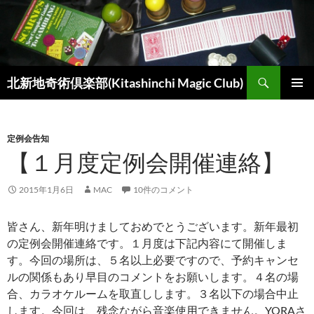
コ
ン
テ
ン
検
ツ
北新地奇術倶楽部(Kitashinchi Magic Club)
索
へ
メインメ
ス
ニュー
キ
定例会告知
ッ
【１月度定例会開催連絡】
プ
2015年1月6日
MAC
10件のコメント
皆さん、新年明けましておめでとうございます。新年最初
の定例会開催連絡です。１月度は下記内容にて開催しま
す。今回の場所は、５名以上必要ですので、予約キャンセ
ルの関係もあり早目のコメントをお願いします。４名の場
合、カラオケルームを取直しします。３名以下の場合中止
します。今回は、残念ながら音楽使用できません。YORAさ