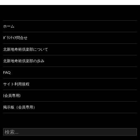
ホーム
ﾎﾞﾗﾝﾃｨｱ問合せ
北新地奇術倶楽部について
北新地奇術倶楽部の歩み
FAQ
サイト利用規程
(会員専用)
掲示板（会員専用）
検
索: