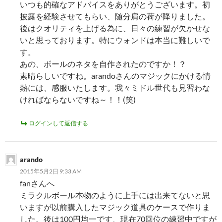
いつも的確なアドバイスをありがとうございます。初
披露を経験させてもらい、随分肩の荷が降りました。
後はクオリティを上げる為に、日々の練習が欠かせな
いと思っております。特にウォンドは本当に難しいで
す。
あの、ボールのネタを自作されたのですか！？
素晴らしいですね。arandoさんのマジックにかける情
熱には、感服いたします。我々ミドル世代も見習わな
ければならないですね～！！(笑)
ログインして返信する
arando
2015年5月2日 9:33 AM
fanさんへ
ミラクルボール本物のように上手には出来てないと思
いますが以前購入したマジック道具のケースで作りま
した。後は100円均一です、現在70回位の練習中ですが