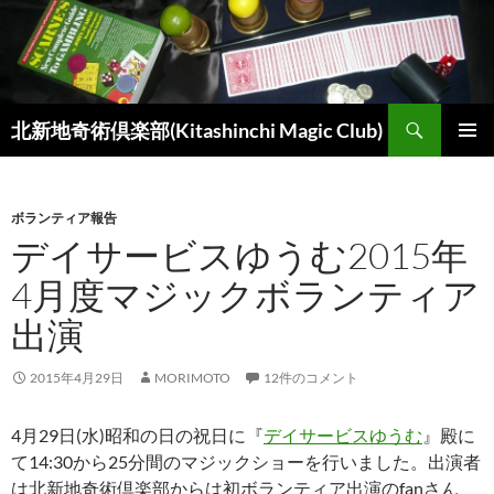
コ
ン
テ
ン
検
ツ
北新地奇術倶楽部(Kitashinchi Magic Club)
索
へ
メインメ
ス
ニュー
キ
ボランティア報告
ッ
デイサービスゆうむ2015年
プ
4月度マジックボランティア
出演
2015年4月29日
MORIMOTO
12件のコメント
4月29日(水)昭和の日の祝日に『
デイサービスゆうむ
』殿に
て14:30から25分間のマジックショーを行いました。出演者
は北新地奇術倶楽部からは初ボランティア出演のfanさん