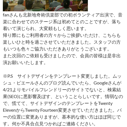
fanさんも北新地奇術倶楽部での初ボランティア出演で、音
楽に合わせてのステージ系は初めてとのことですが、落ち
着いて演じられ、大変頼もしく思います。
帰り際にもご利用者の方々からご挨拶いただけ、こちらも
楽しいひと時を過ごさせていただきました。スタッフの方
もいつも色々ご協力いただきありがとうございます。
また次回のご依頼も受けましたので、会員の皆様は是非出
演お願いいたします。
※P.S サイトデザインをテンプレート変更しました。ムッ
シュ・ピエールさんのブログ読んでいたら、Googleさんが
4/21よりモバイルフレンドリーのサイトでないと、検索結
果(SEO)に悪影響及ぼす、ということらしいです。情弱なの
で、慌てて、サイトデザインのテンプレートをTwenty
ElevenからTwenty Fourteen変更させていただきました。バ
ーの位置に変更ありますが、基本的な使い方はほぼ同じで
す。何か不具合点見つかればご連絡ください。