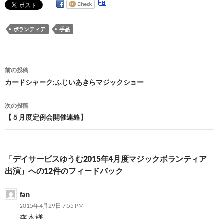
ボランティア
手品
投
前の投稿
稿
カードシャーク:ふじいあきらマジックショー
ナ
次の投稿
ビ
【５月度定例会開催連絡】
ゲ
ー
「デイサービスゆうむ2015年4月度マジックボランティア
シ
出演」への12件のフィードバック
ョ
fan
ン
2015年4月29日 7:55 PM
森本様