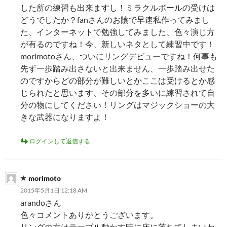
した所の練習も出来ますし！ミラクルボールの受けは
どうでしたか？fanさんのお陰で早速私作ってみまし
た、インターネットで勉強してみました、色々演じ方
が有るのですね！今、新しいネタとして練習中です！
morimotoさん、ついにリングデビューですね！何事も
先ず一歩踏み出さないと出来ません、一歩踏み出せた
のですからどの部分が難しいとかここは受けるとか感
じられたと思います、その部分を多いに練習されて自
分の物にしてください！リングはマジックショーの大
きな武器になりますよ！
ログインして返信する
morimoto
2015年5月1日 12:18 AM
arandoさん
色々コメントありがとうございます。
リングの方はテーブル動かす時に床に落ちてしまいセ