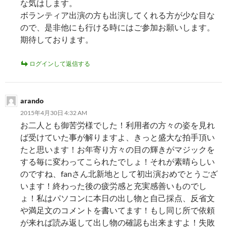
な気はします。
ボランティア出演の方も出演してくれる方が少な目な
ので、是非他にも行ける時にはご参加お願いします。
期待しております。
ログインして返信する
arando
2015年4月30日 4:32 AM
お二人とも御苦労様でした！利用者の方々の姿を見れ
ば受けていた事が解りますよ、きっと盛大な拍手頂い
たと思います！お年寄り方々の目の輝きがマジックを
する毎に変わってこられたでしょ！それが素晴らしい
のですね、fanさん北新地として初出演おめでとうござ
います！終わった後の疲労感と充実感善いものでし
ょ！私はパソコンに本日の出し物と自己採点、反省文
や満足文のコメントを書いてます！もし同じ所で依頼
が来れば読み返して出し物の確認も出来ますよ！失敗