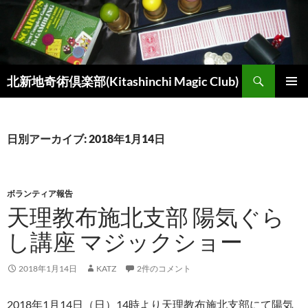
コ
ン
テ
ン
検
ツ
北新地奇術倶楽部(Kitashinchi Magic Club)
索
へ
メインメ
ス
ニュー
キ
日別アーカイブ: 2018年1月14日
ッ
プ
ボランティア報告
天理教布施北支部 陽気ぐら
し講座 マジックショー
2018年1月14日
KATZ
2件のコメント
2018年1月14日（日）14時より天理教布施北支部にて陽気