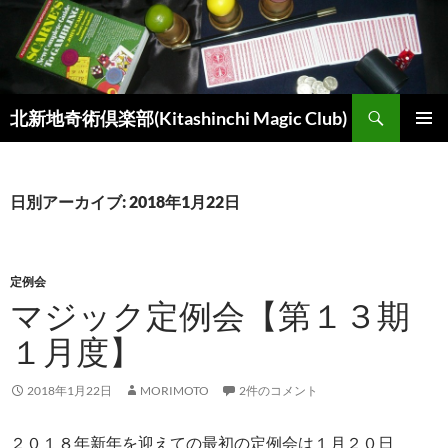
コ
ン
テ
ン
検
ツ
北新地奇術倶楽部(Kitashinchi Magic Club)
索
へ
メインメ
ス
ニュー
キ
日別アーカイブ: 2018年1月22日
ッ
プ
定例会
マジック定例会【第１３期
１月度】
2018年1月22日
MORIMOTO
2件のコメント
２０１８年新年を迎えての最初の定例会は１月２０日