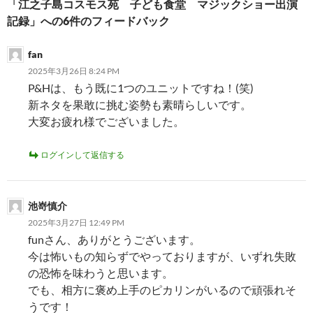
「江之子島コスモス苑 子ども食堂 マジックショー出演
シ
記録」への6件のフィードバック
ョ
fan
ン
2025年3月26日 8:24 PM
P&Hは、もう既に1つのユニットですね！(笑)
新ネタを果敢に挑む姿勢も素晴らしいです。
大変お疲れ様でございました。
ログインして返信する
池嵜慎介
2025年3月27日 12:49 PM
funさん、ありがとうございます。
今は怖いもの知らずでやっておりますが、いずれ失敗
の恐怖を味わうと思います。
でも、相方に褒め上手のピカリンがいるので頑張れそ
うです！