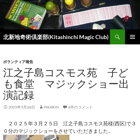
コ
ン
テ
ン
検
ツ
北新地奇術倶楽部(Kitashinchi Magic Club)
索
へ
メインメ
ス
ニュー
キ
ボランティア報告
ッ
江之子島コスモス苑 子ど
プ
も食堂 マジックショー出
演記録
2025年3月26日
PIKARIN
6件のコメント
２０２５年３月２５日 江之子島コスモス苑様(西区)で３
０分のマジックショーをさせていただきました。