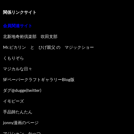
関係リンクサイト
会員関連サイト
北新地奇術倶楽部 吹田支部
Mr.ピカリン と ひげ親父 の マジックショー
くもりぞら
マジカルな日々
SFペーパークラフトギャラリーBlog版
ダグ@dugge(twitter)
イモピーズ
手品師たんたん
jonny漫画のページ
マジシャン かっつ