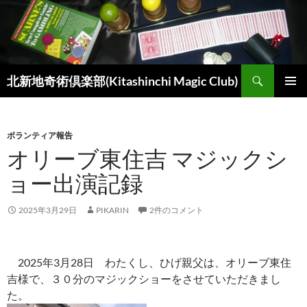
コ
ン
テ
ン
検
ツ
北新地奇術倶楽部(Kitashinchi Magic Club)
索
へ
メインメ
ス
ニュー
キ
ボランティア報告
ッ
オリーブ東住吉 マジックシ
プ
ョー出演記録
2025年3月29日
PIKARIN
2件のコメント
2025年3月28日 わたくし、ひげ親父は、オリーブ東住
吉様で、３０分のマジックショーをさせていただきまし
た。