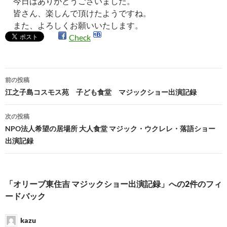
今日はありがとうございました。
皆さん、楽しんで頂けたようですね。
また、よろしくお願いいたします。‍
Check
投
前の投稿
稿
江之子島コスモス苑 子ども食堂 マジックショー出演記録
ナ
次の投稿
ビ
NPO法人希望の居場所 大人食堂 マジック・ウクレレ・落語ショー
出演記録
ゲ
ー
シ
「オリーブ東住吉 マジックショー出演記録」への2件のフィ
ードバック
ョ
ン
kazu