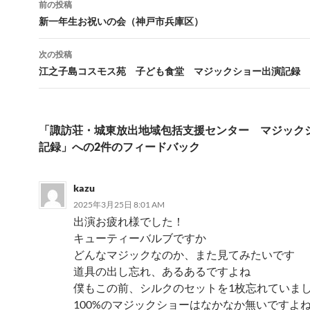
前の投稿
稿
新一年生お祝いの会（神戸市兵庫区）
ナ
次の投稿
ビ
江之子島コスモス苑 子ども食堂 マジックショー出演記録
ゲ
ー
「諏訪荘・城東放出地域包括支援センター マジック
シ
記録」への2件のフィードバック
ョ
ン
kazu
2025年3月25日 8:01 AM
出演お疲れ様でした！
キューティーバルブですか
どんなマジックなのか、また見てみたいです
道具の出し忘れ、あるあるですよね
僕もこの前、シルクのセットを1枚忘れていま
100%のマジックショーはなかなか無いですよね(