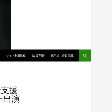
サイト利用規程
(会員専用)
掲示板（会員専用）
括支援
ー出演