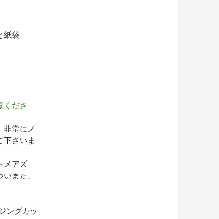
と紙袋
覧くださ
、非常にノ
て下さいま
トメアズ
ついまた、
ジングカッ