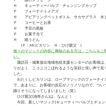
Ｈ キューティーバルブ チェンジングカップ
Ｐ フォーナイトメアズ
Ｈ アピアリングペットボトル サカサグラス 水
Ｐ コーヒーとお茶
Ｈ 予言の黒板
Ｐ お菓子当て
Ｈ 紙うどん
(Ｐ：Mr.ピカリン Ｈ：ひげ親父 )
個々のマジックの内容に興味のある方は、こちらをご
い。
諏訪荘・城東放出地域包括支援センターのお客様は
リがよく、ニコニコこぼれるような笑顔と笑い声で見
した。
わたくしピカリンは、ロープマジックのフォーナイ
で、あまりに、お客様の反応がノリノリなので、つい
踊りそうになってしまいました（笑）
ひげ親父(池嵜さん)は、なんと！
今回、新しいマジック(キューティーバルブとチェン