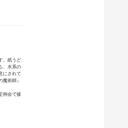
す。紙うど
も、水系の
意にされて
の魔術師』
定例会で披