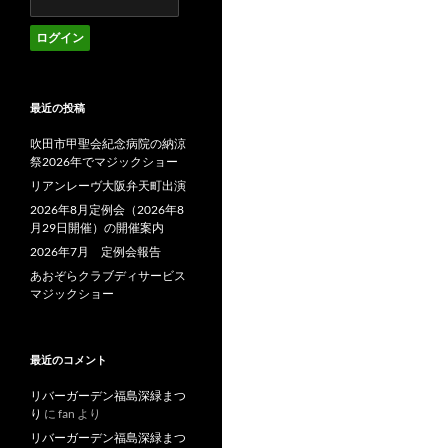
最近の投稿
吹田市甲聖会紀念病院の納涼
祭2026年でマジックショー
リアンレーヴ大阪弁天町出演
2026年8月定例会（2026年8
月29日開催）の開催案内
2026年7月 定例会報告
あおぞらクラブディサービス
マジックショー
最近のコメント
リバーガーデン福島深緑まつ
り
に
fan
より
リバーガーデン福島深緑まつ