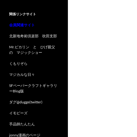
関係リンクサイト
会員関連サイト
北新地奇術倶楽部 吹田支部
Mr.ピカリン と ひげ親父
の マジックショー
くもりぞら
マジカルな日々
SFペーパークラフトギャラリ
ーBlog版
ダグ@dugge(twitter)
イモピーズ
手品師たんたん
jonny漫画のページ