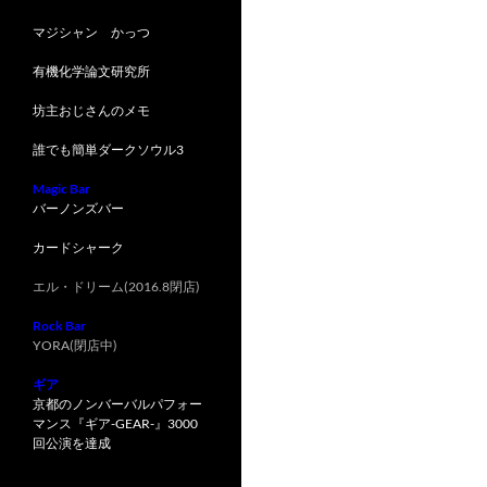
マジシャン かっつ
有機化学論文研究所
坊主おじさんのメモ
誰でも簡単ダークソウル3
Magic Bar
バーノンズバー
カードシャーク
エル・ドリーム(2016.8閉店)
Rock Bar
YORA(閉店中)
ギア
京都のノンバーバルパフォー
マンス『ギア-GEAR-』3000
回公演を達成