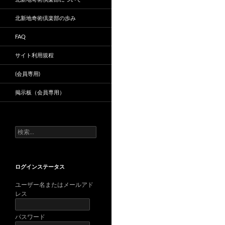
北新地奇術倶楽部の歩み
FAQ
サイト利用規程
(会員専用)
掲示板（会員専用）
検
索:
ログインステータス
ユーザー名またはメールアド
レス
パスワード