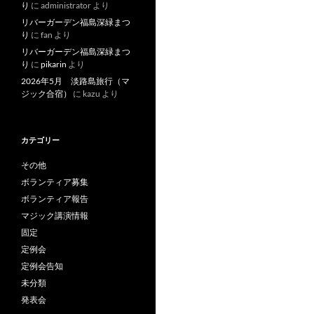
り
に
administrator
より
リバーガーデン福島深緑まつ
り
に
fan
より
リバーガーデン福島深緑まつ
り
に
pikarin
より
2026年5月 淡路島旅行（マ
ジック合宿）
に
kazu
より
カテゴリー
その他
ボランティア募集
ボランティア報告
マジック講演情報
固定
定例会
定例会告知
未分類
発表会