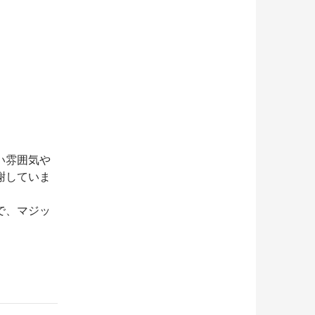
い雰囲気や
謝していま
で、マジッ