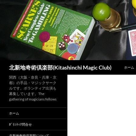
コ
ン
テ
ン
ツ
へ
ス
キ
ッ
検
北新地奇術倶楽部(Kitashinchi Magic Club)
ホーム
プ
索
関西（大阪・奈良・兵庫・京
都）の手品・マジックサーク
ルです。ボランティア出演も
募集しています。The
gathering of magicians fellows
ホーム
ﾎﾞﾗﾝﾃｨｱ問合せ
北新地奇術倶楽部について