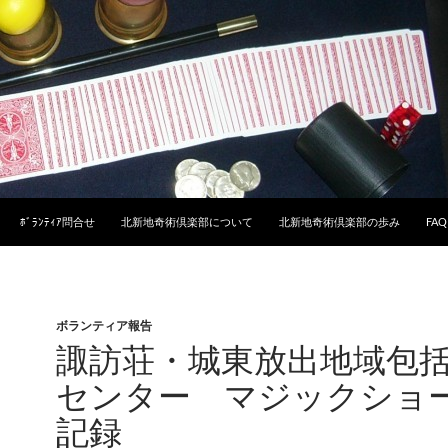
ﾎﾞﾗﾝﾃｨｱ問合せ
北新地奇術倶楽部について
北新地奇術倶楽部の歩み
FAQ
ボランティア報告
諏訪荘・城東放出地域包
センター マジックショ
記録